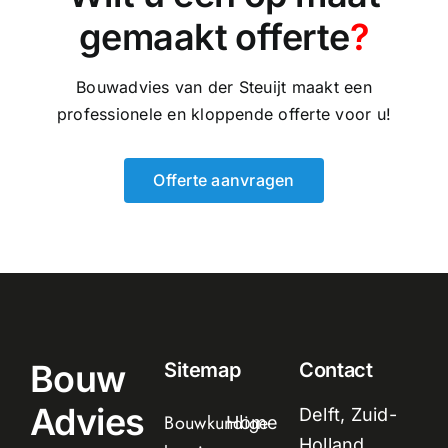
gemaakt offerte
?
Bouwadvies van der Steuijt maakt een
professionele en kloppende offerte voor u!
Offerte aanvragen
Bouw
Sitemap
Contact
Advies
Delft, Zuid-
Bouwkundige
Home
Holland