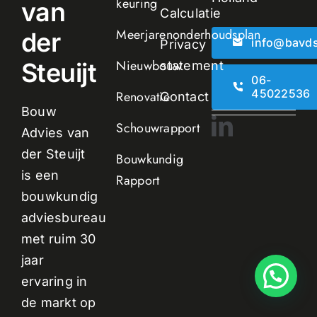
keuring
van
Calculatie
Meerjarenonderhoudsplan
der
info@bavds
Privacy
Nieuwbouw
Steuijt
statement
06-
45022536
Renovatie
Contact
Bouw
Schouwrapport
Advies van
der Steuijt
Bouwkundig
is een
Rapport
bouwkundig
adviesbureau
met ruim 30
jaar
ervaring in
de markt op