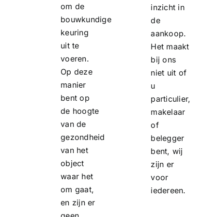
om de
inzicht in
bouwkundige
de
keuring
aankoop.
uit te
Het maakt
voeren.
bij ons
Op deze
niet uit of
manier
u
bent op
particulier,
de hoogte
makelaar
van de
of
gezondheid
belegger
van het
bent, wij
object
zijn er
waar het
voor
om gaat,
iedereen.
en zijn er
geen