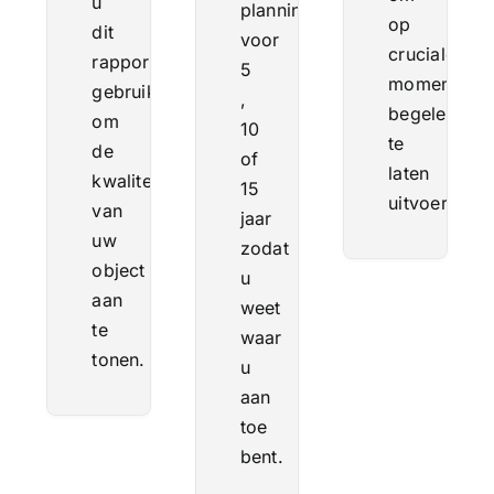
u
planning
op
dit
voor
cruciale
rapport
5
momenten
gebruiken
,
begeleiding
om
10
te
de
of
laten
kwaliteit
15
uitvoeren.
van
jaar
uw
zodat
object
u
aan
weet
te
waar
tonen.
u
aan
toe
bent.