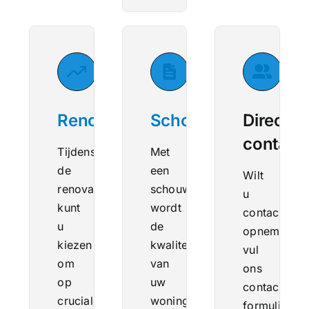
Renovatie
Schouwrapportage
Direct
contact
Tijdens
Met
de
een
Wilt
renovatie
schouwrapportage
u
kunt
wordt
contact
u
de
opnemen?
kiezen
kwaliteit
vul
om
van
ons
op
uw
contact
cruciale
woning/perceel
formulier