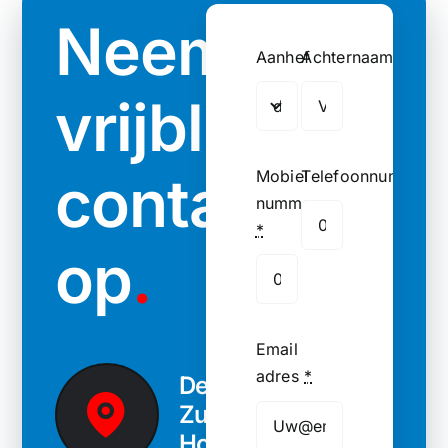
Neem
Aanhef
Achternaam
vrijblijvend
contact
Mobiel
Telefoonnummer
nummer
*
op
.
Email
adres
*
Delft,
Zuid-
Holland