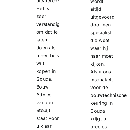
uitvoeren?
wordt
Het is
altijd
zeer
uitgevoerd
verstandig
door een
om dat te
specialist
laten
die weet
doen als
waar hij
u een huis
naar moet
wilt
kijken.
kopen in
Als u ons
Gouda.
inschakelt
Bouw
voor de
Advies
bouwtechnische
van der
keuring in
Steuijt
Gouda,
staat voor
krijgt u
u klaar
precies