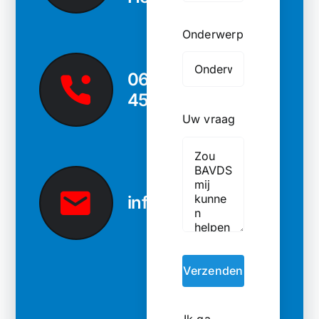
Onderwerp
06-
45022536
Uw vraag
info@bavds.nl
Verzenden
Ik ga