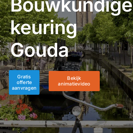
Bouwkundige
keuring
Gouda
Gratis
Bekijk
offerte
animatievideo
aanvragen