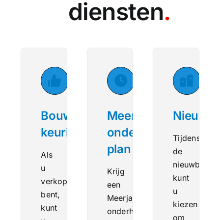
diensten
.
Bouwkundige
Meerjaren
Nieuwb
keuring
onderhouds
Tijdens
plan
de
Als
nieuwbouw
u
Krijg
kunt
verkoper
een
u
bent,
Meerjaaren
kiezen
kunt
onderhouds
om