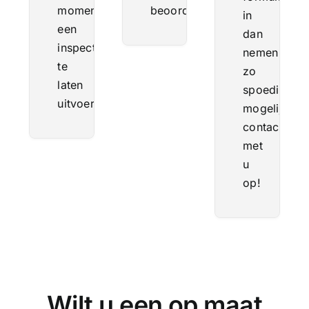
momenten
beoordeeld.
in
een
dan
inspectie
nemen
te
zo
laten
spoedig
uitvoeren.
mogelijk
contact
met
u
op!
Wilt u een op maat