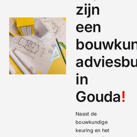
zijn
een
bouwkun
adviesb
in
Gouda
!
Naast de
bouwkundige
keuring en het