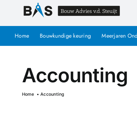
Ga
naar
inhoud
Home
Bouwkundige keuring
Meerjaren Ond
Accounting
Home
Accounting