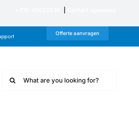
+316-45022536
|
Contact opnemen
Offerte aanvragen
apport
Zoeken
naar: